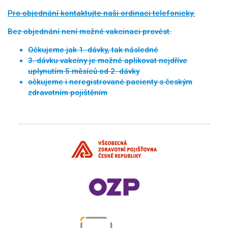
Pro objednání kontaktujte naši ordinaci telefonicky.
Bez objednání není možné vakcinaci provést.
Očkujeme jak 1. dávky, tak následné
3. dávku vakcíny je možné aplikovat nejdříve
uplynutím 5 měsíců od 2. dávky
očkujeme i neregistrované pacienty s českým
zdravotním pojištěním