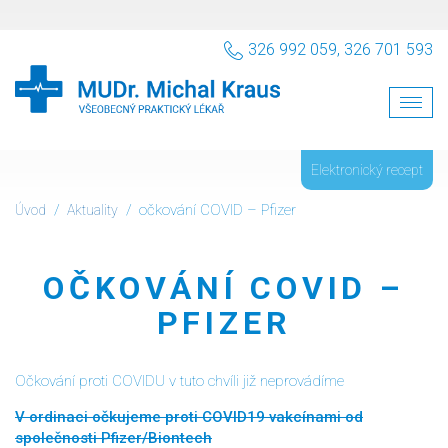
326 992 059, 326 701 593
Toggl
navig
Elektronický recept
očkování COVID – Pfizer
Úvod
Aktuality
OČKOVÁNÍ COVID –
PFIZER
Očkování proti COVIDU v tuto chvíli již neprovádíme
V ordinaci očkujeme proti COVID19 vakcínami od
společnosti Pfizer/Biontech