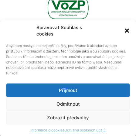
Spravovat Souhlas s
cookies
Abychom poskytli co nejlepší služby, používáme k ukládání a/nebo
přístupu k informacím o zařízení, technologie jako jsou soubory cookies.
Souhlas s těmito technologiemi nám umožní zpracovávat údaje, jako je
chování při procházení nebo jedinečná ID na tomto webu. Nesouhlas
nebo odvolání souhlasu může nepříznivě ovlivnit určité vlastnosti a
funkce.
|
Ochrana osobních údajů
Informace o cookies
Příjmout
Copyright MUDr. Michal Kraus © 2017 All rights reserved.
Odmítnout
326 992 059, 326 701 593
Zobrazit předvolby
Klasické zobrazení
Informace o cookies
Ochrana osobních údajů