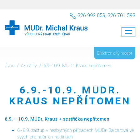
326 992 059, 326 701 593
Toggl
navig
Elektronický recept
6.9.-10.9. MUDr. Kraus nepřítomen
Úvod
Aktuality
6.9.-10.9. MUDR.
KRAUS NEPŘÍTOMEN
6.9. – 10.9. MUDr. Kraus + sestřička nepřítomen
6.- 8.9. zástup v nezbytných případech MUDr. Balcarová ve
svých ordinačních hodinách